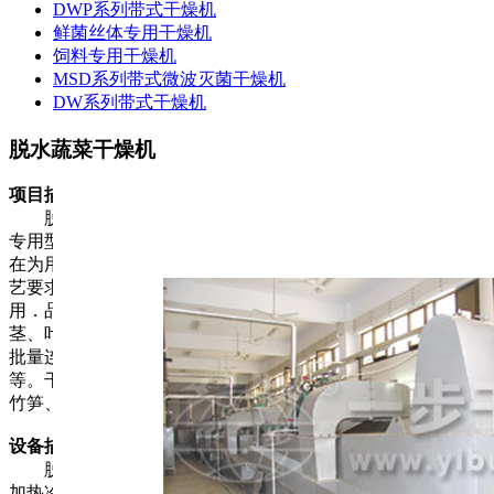
DWP系列带式干燥机
鲜菌丝体专用干燥机
饲料专用干燥机
MSD系列带式微波灭菌干燥机
DW系列带式干燥机
脱水蔬菜干燥机
项目描述：
脱水蔬菜干燥机是在传统网
带式干燥机
基础上研究开发的
专用型设备，具有较强的针对性，实用性，能源效率高。我们
在为用户生产制作设备时，根据所需干燥产品的特性，用户工
艺要求，结合几十年来积累的经验，为用户设计制作出^适
用．品质^佳的蔬菜干燥设备。蔬菜脱水干燥机能满足根、
茎、叶类条状、块状、片状、大颗粒状等蔬菜物料的干燥和大
批量连续生产，同时能^大限度的保留产品的营养成份及颜色
等。干燥的典型物料有：蒜片、南瓜、胡萝卜、魔芋、山药、
竹笋、辣根、洋葱、苹果等。
设备描述：
脱水蔬菜干燥机由进料系统、布料系统、进风过滤系统、
加热冷却系统、主机、传动系统、旁路过滤系统、出料系统、