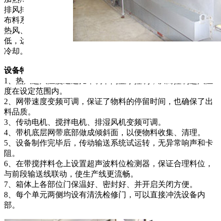
排风排湿系统、控制系统等组成。工作时，由进料系统给料至
布料系统，将物料加入带式干燥机，物料与穿过网带的穿流式
热风、冷风相遇，进行传热、传质，热风循环利用使能耗更
低，达一定湿度后，部分强制排湿带走水分，物料完成干燥并
冷却。
设备特点：
1、热风进风温度通过比率调节阀显示控制，从而控制进风温
度在设定范围内。
2、网带速度变频可调，保证了物料的停留时间，也确保了出
料品质。
3、传动电机、搅拌电机、排湿风机变频可调。
4、带机底层网带底部做成倾斜面，以便物料收集、清理。
5、设备制作完毕后，传动输送系统试运转，无异常响声和卡
阻。
6、在带搅拌料仓上设置超声波料位检测器，保证合理料位，
与前段输送线联动，使生产线更流畅。
7、箱体上各部位门保温好、密封好、并开启关闭方便。
8、每个单元两侧均设有清洗检修门，可以直接冲洗设备内
部。